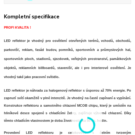
Kompletní specifikace
PROFI KVALITA !
LED reflektor je vhodný pro osvětlení otevřených terénů, vchodů, obchodů,
parkovišť, reklam, fasád budov, pomníků, sportovních a průmyslových hal,
sportovních ploch, stadionů, sjezdovek, veřejných prostranství, památkových
objektů, reklamních billboardů, stavenišť, ale i pro interierové osvětlení. Je
vhodný také jako pracovní svítidlo.
LED reflektor je náhrada za halogenový reflektor s úsporou až 70% energie. Po
zapnutí svítí okamžitě v plné intenzitě. Je vhodný na časté zapínaní a vypínání.
Konstrukce reflektoru a samotného chlazení MCOB chipu, který je umístěn na
hliníkové desce spojené s chladícími žebry, zajišťuje výborné chlazení. Díky
těmto chladícím vlastnostem je doba životnosti cca 50 tis. hodin.
Provedení LED reflektoru je celokovové s čelním tvrzeným