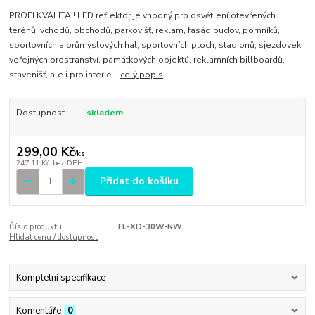
PROFI KVALITA ! LED reflektor je vhodný pro osvětlení otevřených
terénů, vchodů, obchodů, parkovišť, reklam, fasád budov, pomníků,
sportovních a průmyslových hal, sportovních ploch, stadionů, sjezdovek,
veřejných prostranství, památkových objektů, reklamních billboardů,
stavenišť, ale i pro interie...
celý popis
Dostupnost
skladem
299,00 Kč
/
ks
247,11 Kč
bez DPH
Přidat do košíku
Číslo produktu:
FL-XD-30W-NW
Hlídat cenu / dostupnost
Kompletní specifikace
Komentáře
0