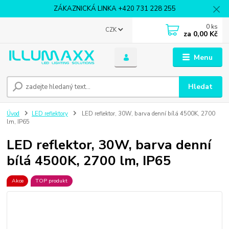
ZÁKAZNICKÁ LINKA +420 731 228 255
0
ks
CZK
za
0,00 Kč
Menu
Hledat
Úvod
LED reflektory
LED reflektor, 30W, barva denní bílá 4500K, 2700
lm, IP65
LED reflektor, 30W, barva denní
bílá 4500K, 2700 lm, IP65
Akce
TOP produkt