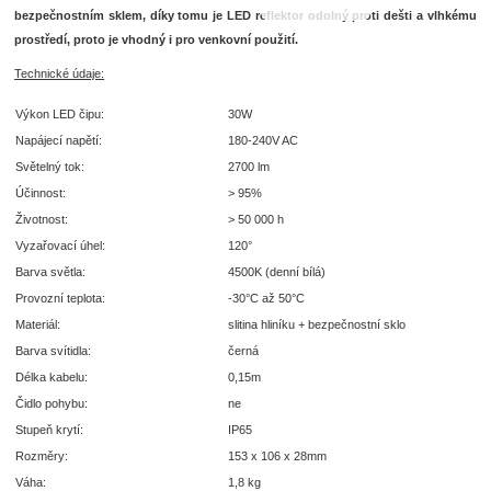
bezpečnostním sklem, díky tomu je LED reflektor odolný proti dešti a vlhkému
prostředí, proto je vhodný i pro venkovní použití.
Technické údaje:
Výkon LED čipu:
30W
Napájecí napětí:
180-240V AC
Světelný tok:
2700 lm
Účinnost:
> 95%
Životnost:
> 50 000 h
Vyzařovací úhel:
120°
Barva světla:
4500K (denní bílá)
Provozní teplota:
-30°C až 50°C
Materiál:
slitina hliníku + bezpečnostní sklo
Barva svítidla:
černá
Délka kabelu:
0,15m
Čidlo pohybu:
ne
Stupeň krytí:
IP65
Rozměry:
153 x 106 x 28mm
Váha:
1,8 kg