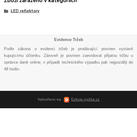
Zboží zařazeno v kategoriích
LED reflektory
Evidence Tržeb
Podle zákona o evidenci tržeb je prodávající povinen vystavit
kupujícímu účtenku. Zároveň je povinen zaevidovat přijatou tržbu u
správce daně online; v případě technického výpadku pak nejpozději do
48 hodin
.
Vytvořeno na
Eshop-rychle.cz