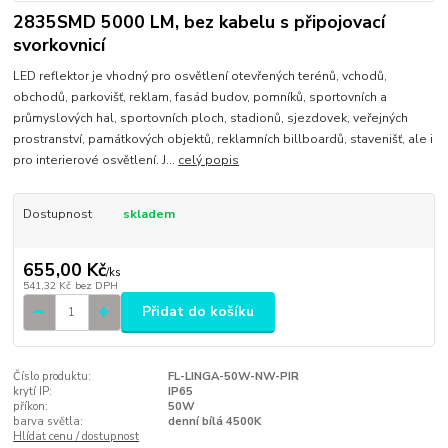
2835SMD 5000 LM, bez kabelu s připojovací
svorkovnicí
LED reflektor je vhodný pro osvětlení otevřených terénů, vchodů,
obchodů, parkovišť, reklam, fasád budov, pomníků, sportovních a
průmyslových hal, sportovních ploch, stadionů, sjezdovek, veřejných
prostranství, památkových objektů, reklamních billboardů, stavenišť, ale i
pro interierové osvětlení. J...
celý popis
Dostupnost
skladem
655,00 Kč
/
ks
541,32 Kč
bez DPH
Přidat do košíku
Číslo produktu:
FL-LINGA-50W-NW-PIR
krytí IP:
IP65
příkon:
50W
barva světla:
denní bílá 4500K
Hlídat cenu / dostupnost