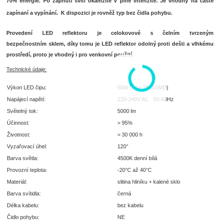
70% energie. Po zapnutí svítí okamžitě v plné intenzitě. Je vhodný na časté
zapínaní a vypínání. K dispozici je rovněž typ bez čidla pohybu.
Provedení LED reflektoru je celokovové s čelním tvrzeným
bezpečnostním sklem, díky tomu je LED reflektor odolný proti dešti a vlhkému
prostředí, proto je vhodný i pro venkovní použití.
Technické údaje:
Výkon LED čipu:
50W (čipy 2835SMD)
Napájecí napětí:
220-240V AC 50-60Hz
Světelný tok:
5000 lm
Účinnost:
> 95%
Životnost:
> 30 000 h
Vyzařovací úhel:
120°
Barva světla:
4500K denní bílá
Provozní teplota:
-20°C až 40°C
Materiál:
slitina hliníku + kalené sklo
Barva svítidla:
černá
Délka kabelu:
bez kabelu
Čidlo pohybu:
NE