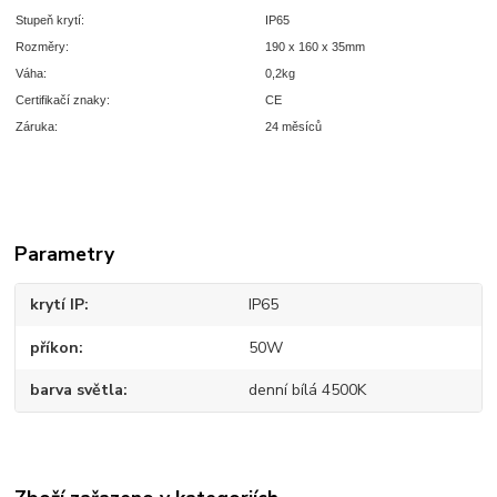
Stupeň krytí:
IP65
Rozměry:
190 x 160 x 35mm
Váha:
0,2kg
Certifikačí znaky:
CE
Záruka:
24 měsíců
Parametry
krytí IP
IP65
příkon
50W
barva světla
denní bílá 4500K