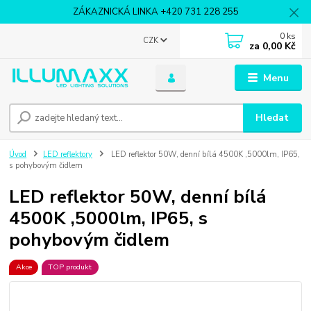
ZÁKAZNICKÁ LINKA +420 731 228 255
0
ks
CZK
za
0,00 Kč
Menu
Hledat
Úvod
LED reflektory
LED reflektor 50W, denní bílá 4500K ,5000lm, IP65,
s pohybovým čidlem
LED reflektor 50W, denní bílá
4500K ,5000lm, IP65, s
pohybovým čidlem
Akce
TOP produkt