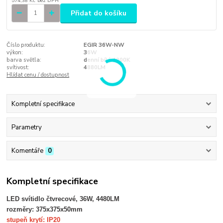
574,38 Kč
bez DPH
Přidat do košíku
Číslo produktu:
EGIR 36W-NW
výkon:
36W
barva světla:
denní bílá 4000K
svítivost:
4880LM
Hlídat cenu / dostupnost
Kompletní specifikace
Parametry
Komentáře
0
Kompletní specifikace
LED svítidlo čtvrecové, 36W, 4480LM
rozměry: 375x375x50mm
stupeň krytí: IP20