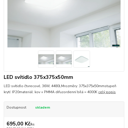
LED svítidlo 375x375x50mm
LED svítidlo čtvrecové, 36W, 4480LMrozměry: 375x375x50mmstupeň
krytí: IP20materiál: kov + PMMA difuzordenní bílá = 4000K
celý popis
Dostupnost
skladem
695,00 Kč
/
ks