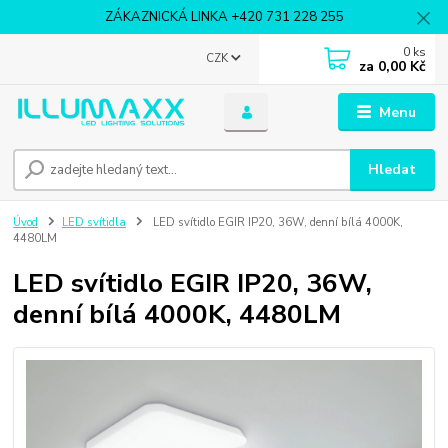
ZÁKAZNICKÁ LINKA +420 731 228 255
0
ks
CZK
za
0,00 Kč
Menu
Hledat
Úvod
LED svítidla
LED svítidlo EGIR IP20, 36W, denní bílá 4000K,
4480LM
LED svítidlo EGIR IP20, 36W,
denní bílá 4000K, 4480LM