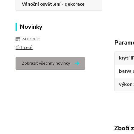
Vánoční osvětlení - dekorace
Novinky
24.02.2015
Param
číst celé
krytí I
Zobrazit všechny novinky
barva 
výkon
Zboží 