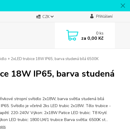
Přihlášení
CZK
0
ks
za
0,00 Kč
tidlo + 2xLED trubice 18W IP65, barva studená bílá 6500K
ice 18W IP65, barva studená
řivkové stropní svítidlo 2x18W, barva světla studená bílá
IP65. Svítidlo je včetně 2ks LED trubic 2x18W. Tělo trubice -
Napětí: 220-240V Výkon: 2x18W Patice LED trubic: T8 Krytí:
ýkon LED trubic: 1800 LM/1 trubice Barva světla: 6500K st...
opis