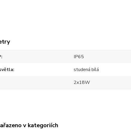
etry
P
IP65
světla
studená bílá
2x18W
zařazeno v kategoriích