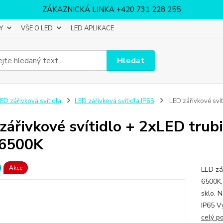
ZÁKAZNICKÁ LINKA +420 731 228 255
Y
VŠE O LED
LED APLIKACE
Hledat
ED zářivková svítidla
LED zářivková svítidla IP65
LED zářivkové sví
zářivkové svítidlo + 2xLED trub
 6500K
Akce
LED zá
6500K, 
sklo. 
IP65 V
celý p