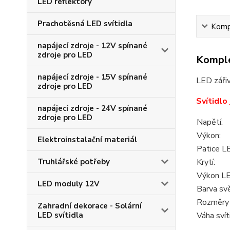
LED reflektory
Prachotěsná LED svítidla
Kompl
napájecí zdroje - 12V spínané
zdroje pro LED
Komple
napájecí zdroje - 15V spínané
LED zářiv
zdroje pro LED
Svítidlo
napájecí zdroje - 24V spínané
zdroje pro LED
Napětí:
Výkon:
Elektroinstalační materiál
Patice LE
Krytí:
Truhlářské potřeby
Výkon LE
LED moduly 12V
Barva svě
Rozměry s
Zahradní dekorace - Solární
Váha svít
LED svítidla