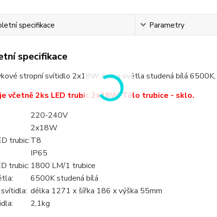
etní specifikace
Parametry
tní specifikace
kové stropní svítidlo 2x18W, barva světla studená bílá 6500K,
 je včetně 2ks LED trubic 2x18W. Tělo trubice - sklo.
220-240V
2x18W
D trubic:
T8
IP65
D trubic:
1800 LM/1 trubice
tla:
6500K studená bílá
vítidla:
délka 1271 x šířka 186 x výška 55mm
idla:
2,1kg