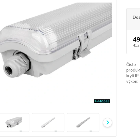
Dos
49
412
Číslo
produkt
krytí IP:
výkon: