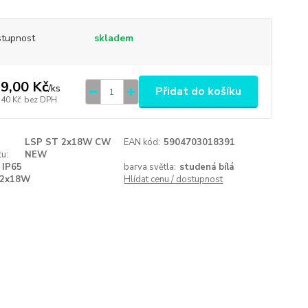
tupnost
skladem
9,00 Kč
/
ks
Přidat do košíku
,40 Kč
bez DPH
LSP ST 2x18W CW
EAN kód:
5904703018391
u:
NEW
IP65
barva světla:
studená bílá
2x18W
Hlídat cenu / dostupnost