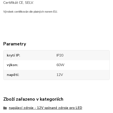
Certifikát CE, SELV.
Výrobek certifikován dle platných norem EU.
Parametry
krytí IP
IP20
výkon
60W
napětí
12V
Zboží zařazeno v kategoriích
napájecí zdroje - 12V spínané zdroje pro LED