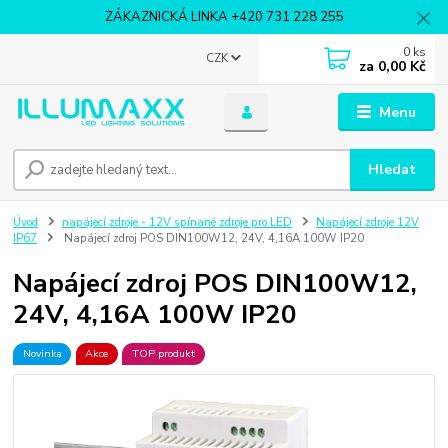
ZÁKAZNICKÁ LINKA +420 731 228 255
0
ks
CZK
za
0,00 Kč
Menu
Hledat
Úvod
napájecí zdroje - 12V spínané zdroje pro LED
Napájecí zdroje 12V
IP67
Napájecí zdroj POS DIN100W12, 24V, 4,16A 100W IP20
Napájecí zdroj POS DIN100W12,
24V, 4,16A 100W IP20
Novinka
Akce
TOP produkt