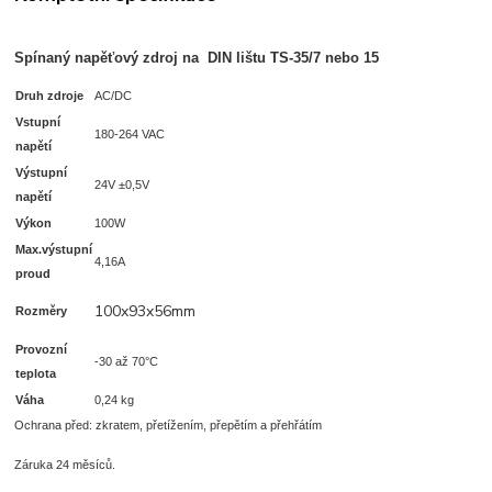
S
pínaný napěťový zdroj na DIN lištu TS-35/7 nebo 15
Druh zdroje
AC/DC
Vstupní
180-264 VAC
napětí
Výstupní
24V ±0,5V
napětí
Výkon
100W
Max.výstupní
4,16A
proud
100x93x56mm
Rozměry
Provozní
-30 až 70°C
teplota
Váha
0,24 kg
Ochrana před: zkratem, přetížením, přepětím a přehřátím
Záruka 24 měsíců.