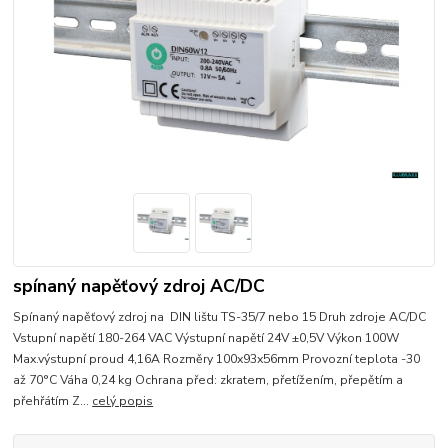
spínaný napěťový zdroj AC/DC
Spínaný napěťový zdroj na DIN lištu TS-35/7 nebo 15 Druh zdroje AC/DC
Vstupní napětí 180-264 VAC Výstupní napětí 24V ±0,5V Výkon 100W
Max.výstupní proud 4,16A Rozměry 100x93x56mm Provozní teplota -30
až 70°C Váha 0,24 kg Ochrana před: zkratem, přetížením, přepětím a
přehřátím Z...
celý popis