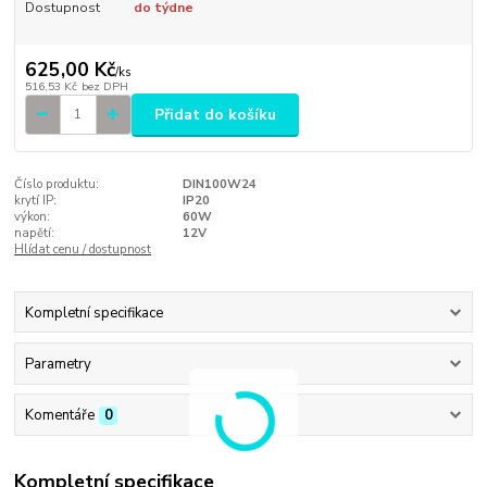
Dostupnost
do týdne
625,00 Kč
/
ks
516,53 Kč
bez DPH
Přidat do košíku
Číslo produktu:
DIN100W24
krytí IP:
IP20
výkon:
60W
napětí:
12V
Hlídat cenu / dostupnost
Kompletní specifikace
Parametry
Komentáře
0
Kompletní specifikace