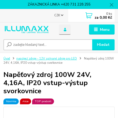
ZÁKAZNICKÁ LINKA +420 731 228 255
0
ks
CZK
za
0,00 Kč
Menu
Hledat
Úvod
napájecí zdroje - 12V spínané zdroje pro LED
Napěťový zdroj 100W
24V, 4,16A, IP20 vstup-výstup svorkovnice
Napěťový zdroj 100W 24V,
4,16A, IP20 vstup-výstup
svorkovnice
Novinka
Akce
TOP produkt