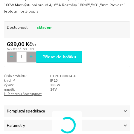
100W Max.výstupní proud 4,165A Rozměry 180x65,5x31,5mm Provozní
teplota...
celý popis
Dostupnost
skladem
699,00 Kč
/
ks
577,69 Kč
bez DPH
Přidat do košíku
Číslo produktu:
FTPC100V24-C
krytí IP:
IP20
výkon:
100W
napětí:
24V
Hlídat cenu / dostupnost
Kompletní specifikace
Parametry