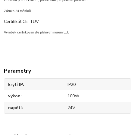
Záruka 24 měsíců.
Certifikát CE, TUV.
Výrobek certifikován dle platných norem EU.
Parametry
krytí IP
IP20
výkon
100W
napětí
24V