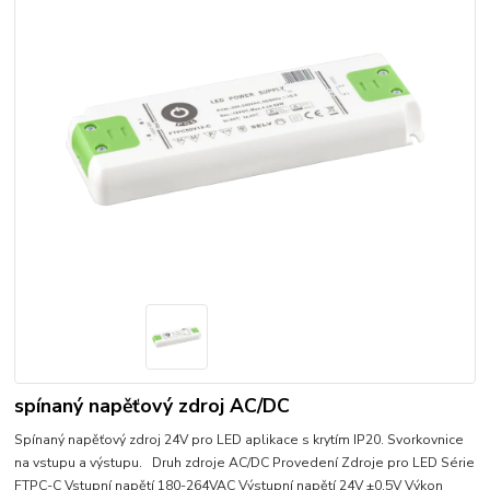
spínaný napěťový zdroj AC/DC
Spínaný napěťový zdroj 24V pro LED aplikace s krytím IP20. Svorkovnice
na vstupu a výstupu. Druh zdroje AC/DC Provedení Zdroje pro LED Série
FTPC-C Vstupní napětí 180-264VAC Výstupní napětí 24V ±0,5V Výkon