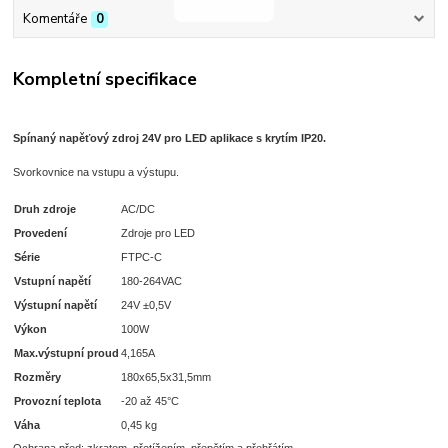
Komentáře
0
Kompletní specifikace
S
pínaný napěťový zdroj 24V pro LED aplikace s krytím IP20.
Svorkovnice na vstupu a výstupu.
Druh zdroje
AC/DC
Provedení
Zdroje pro LED
Série
FTPC-C
Vstupní napětí
180-264VAC
Výstupní napětí
24V ±0,5V
Výkon
100W
Max.výstupní proud
4,165A
Rozměry
180x65,5x31,5mm
Provozní teplota
-20 až 45°C
Váha
0,45 kg
Ochrana před: zkratem, přetížením, přepětím a přehřátím