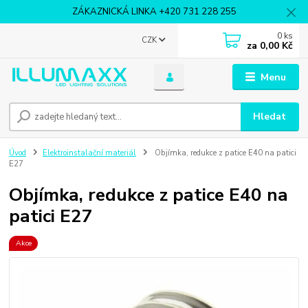
ZÁKAZNICKÁ LINKA +420 731 228 255
0
ks
CZK
za
0,00 Kč
Menu
Hledat
Úvod
Elektroinstalační materiál
Objímka, redukce z patice E40 na patici
E27
Objímka, redukce z patice E40 na
patici E27
Akce