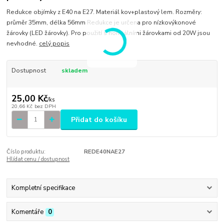
Redukce objímky z E40 na E27. Materiál kov+plastový lem. Rozměry:
průměr 35mm, délka 56mm Redukce je určena pro nízkovýkonové
žárovky (LED žárovky). Pro použití s normálními žárovkami od 20W jsou
nevhodné.
celý popis
Dostupnost
skladem
25,00 Kč
/
ks
20,66 Kč
bez DPH
Přidat do košíku
Číslo produktu:
REDE40NAE27
Hlídat cenu / dostupnost
Kompletní specifikace
Komentáře
0