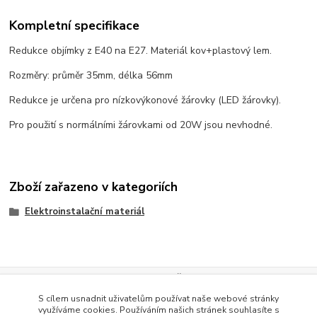
Kompletní specifikace
Redukce objímky z E40 na E27. Materiál kov+plastový lem.
Rozměry: průměr 35mm, délka 56mm
Redukce je určena pro nízkovýkonové žárovky (LED žárovky).
Pro použití s normálními žárovkami od 20W jsou nevhodné.
Zboží zařazeno v kategoriích
Elektroinstalační materiál
Evidence Tržeb
S cílem usnadnit uživatelům používat naše webové stránky
Podle zákona o evidenci tržeb je prodávající povinen vystavit
využíváme cookies. Používáním našich stránek souhlasíte s
kupujícímu účtenku. Zároveň je povinen zaevidovat přijatou tržbu u