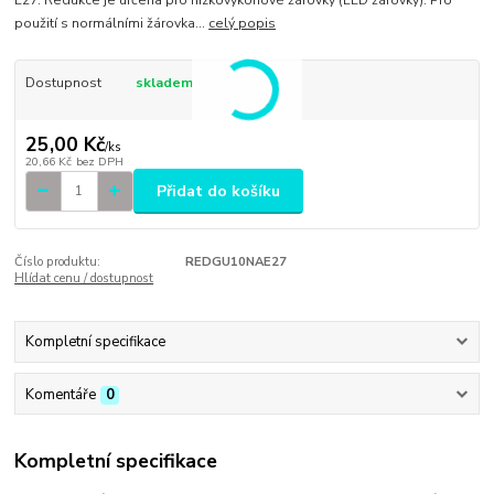
použití s normálními žárovka...
celý popis
Dostupnost
skladem
25,00 Kč
/
ks
20,66 Kč
bez DPH
Přidat do košíku
Číslo produktu:
REDGU10NAE27
Hlídat cenu / dostupnost
Kompletní specifikace
Komentáře
0
Kompletní specifikace