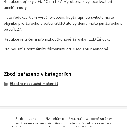
Redukce objímky z GU10 na E27. Vyrobena z vysoce kvalitní
umělé hmoty.
Tato redukce Vám vyřeší problém, když např. ve svítidle máte
objímku pro žárovku s paticí GU10 ale vy doma máte jen žárovku s
paticí E27.
Redukce je určena pro nízkovýkonové žárovky (LED žárovky).
Pro použití s normálními žárovkami od 20W jsou nevhodné.
Zboží zařazeno v kategoriích
Elektroinstalační materiál
Evidence Tržeb
S cílem usnadnit uživatelům používat naše webové stránky
Podle zákona o evidenci tržeb je prodávající povinen vystavit
využíváme cookies. Používáním našich stránek souhlasíte s
kupujícímu účtenku. Zároveň je povinen zaevidovat přijatou tržbu u