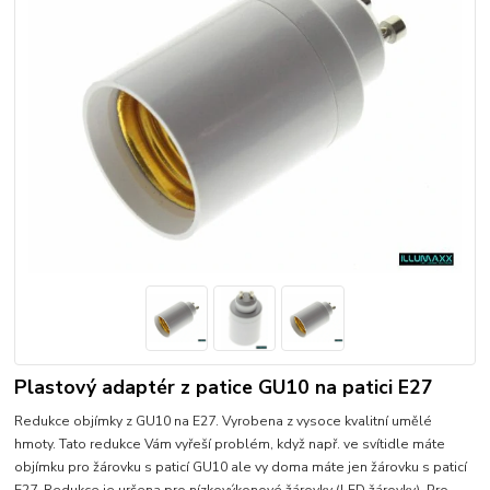
Plastový adaptér z patice GU10 na patici E27
Redukce objímky z GU10 na E27. Vyrobena z vysoce kvalitní umělé
hmoty. Tato redukce Vám vyřeší problém, když např. ve svítidle máte
objímku pro žárovku s paticí GU10 ale vy doma máte jen žárovku s paticí
E27. Redukce je určena pro nízkovýkonové žárovky (LED žárovky). Pro