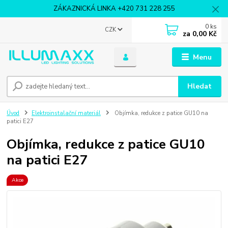
ZÁKAZNICKÁ LINKA +420 731 228 255
0
ks
CZK
za
0,00 Kč
Menu
Hledat
Úvod
Elektroinstalační materiál
Objímka, redukce z patice GU10 na
patici E27
Objímka, redukce z patice GU10
na patici E27
Akce