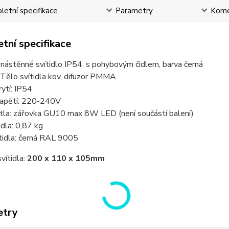
etní specifikace
Parametry
Kome
tní specifikace
nástěnné svítidlo IP54, s pohybovým čidlem, barva černá
 Tělo svítidla kov, difuzor PMMA
ytí: IP54
napětí: 220-240V
ětla: zářovka GU10 max 8W LED (není součástí balení)
idla: 0,87 kg
tidla: černá RAL 9005
vítidla:
200 x 110 x 105mm
etry