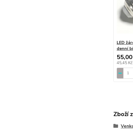
LED žár
denní b
55,00
45,45 K
Zboží 
Venko