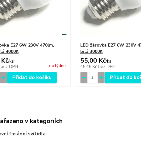
ovka E27 6W 230V 470lm,
LED žárovka E27 6W 230V 4
ílá 4000K
bílá 3000K
 Kč
55,00 Kč
/
ks
/
ks
do týdne
č
bez DPH
45,45 Kč
bez DPH
Přidat do košíku
Přidat do ko
zařazeno v kategoriích
vní fasádní svítidla