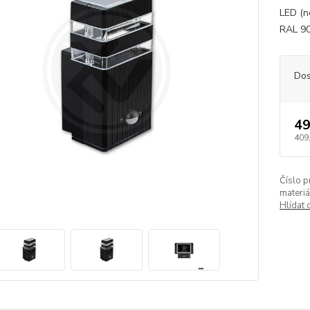
LED (ne
RAL 90
Dos
49
409
Číslo p
materiá
Hlídat 