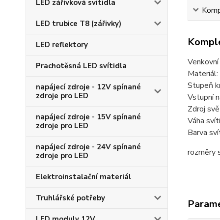
LED zářivková svítidla
Kompl
LED trubice T8 (zářivky)
Komple
LED reflektory
Venkovní 
Prachotěsná LED svítidla
Materiál:
Stupeň kr
napájecí zdroje - 12V spínané
zdroje pro LED
Vstupní 
Zdroj sv
napájecí zdroje - 15V spínané
Váha svít
zdroje pro LED
Barva sví
napájecí zdroje - 24V spínané
rozměry s
zdroje pro LED
Elektroinstalační materiál
Truhlářské potřeby
Param
LED moduly 12V