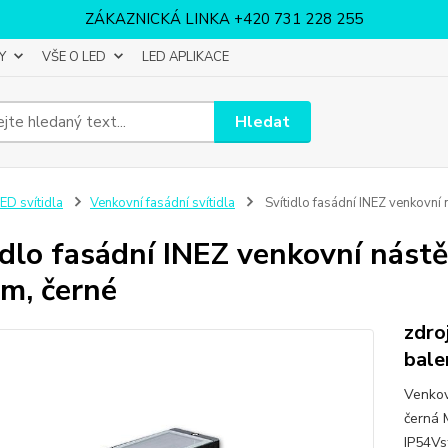
ZÁKAZNICKÁ LINKA +420 731 228 255
Y
VŠE O LED
LED APLIKACE
Hledat
ED svítidla
Venkovní fasádní svítidla
Svítidlo fasádní INEZ venkovní
idlo fasádní INEZ venkovní nást
em, černé
zdro
bale
Venkov
černá M
IP54Vs