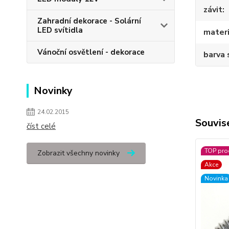
závit
Zahradní dekorace - Solární
LED svítidla
materi
Vánoční osvětlení - dekorace
barva 
Novinky
24.02.2015
Souvise
číst celé
TOP pro
Zobrazit všechny novinky
Akce
Novinka