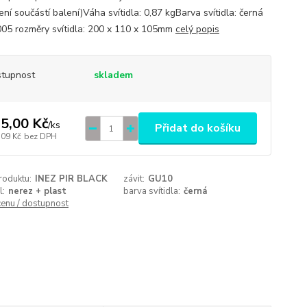
ní součástí balení)Váha svítidla: 0,87 kgBarva svítidla: černá
05 rozměry svítidla: 200 x 110 x 105mm
celý popis
tupnost
skladem
5,00 Kč
/
ks
Přidat do košíku
,09 Kč
bez DPH
roduktu:
INEZ PIR BLACK
závit:
GU10
l:
nerez + plast
barva svítidla:
černá
cenu / dostupnost