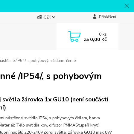
Přihlášení
CZK
0
ks
za
0,00 Kč
 nástěnné /IP54/, s pohybovým čidlem, černé
ěnné /IP54/, s pohybovým
j světla žárovka 1x GU10 (není součástí
ní)
ní nástěnné svítidlo IP54, s pohybovým čidlem, barva
ateriál: Tělo svítidla kov, difuzor PMMAStupeň krytí:
tupní napětí: 220-240VZdroj světla: zářovka GU10 max 8W