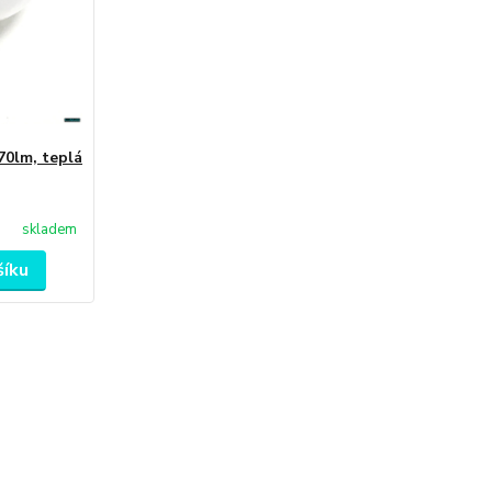
70lm, teplá
skladem
šíku