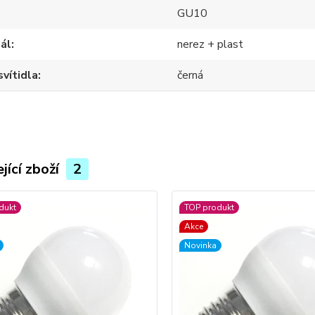
GU10
ál
nerez + plast
svítidla
černá
jící zboží
2
dukt
TOP produkt
Akce
Novinka