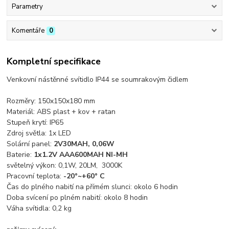
Parametry
Komentáře
0
Kompletní specifikace
Venkovní nástěnné svítidlo IP44 se soumrakovým čidlem
Rozměry: 150x150x180 mm
Materiál: ABS plast + kov + ratan
Stupeň krytí: IP65
Zdroj světla: 1x LED
Solární panel:
2V30MAH, 0,06W
Baterie:
1x1.2V AAA600MAH NI-MH
světelný výkon: 0,1W, 20LM, 3000K
Pracovní teplota:
-20°~+60° C
Čas do plného nabití na přímém slunci: okolo 6 hodin
Doba svícení po plném nabití: okolo 8 hodin
Váha svítidla: 0,2 kg