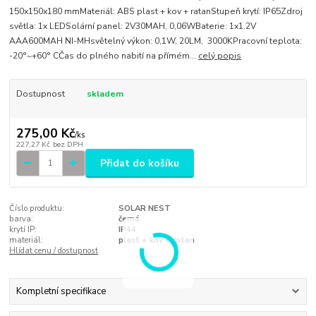
150x150x180 mmMateriál: ABS plast + kov + ratanStupeň krytí: IP65Zdroj
světla: 1x LEDSolární panel: 2V30MAH, 0,06WBaterie: 1x1.2V
AAA600MAH NI-MHsvětelný výkon: 0,1W, 20LM, 3000KPracovní teplota:
-20°~+60° CČas do plného nabití na přímém...
celý popis
Dostupnost
skladem
275,00 Kč
/
ks
227,27 Kč
bez DPH
Přidat do košíku
Číslo produktu:
SOLAR NEST
barva:
černá
krytí IP:
IP44
materiál:
plast + kov + ratan
Hlídat cenu / dostupnost
Kompletní specifikace