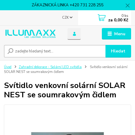
ZÁKAZNICKÁ LINKA +420 731 228 255
0
ks
CZK
za
0,00 Kč
Menu
Hledat
Úvod
Zahradní dekorace - Solární LED svítidla
Svítidlo venkovní solární
SOLAR NEST se soumrakovým čidlem
Svítidlo venkovní solární SOLAR
NEST se soumrakovým čidlem