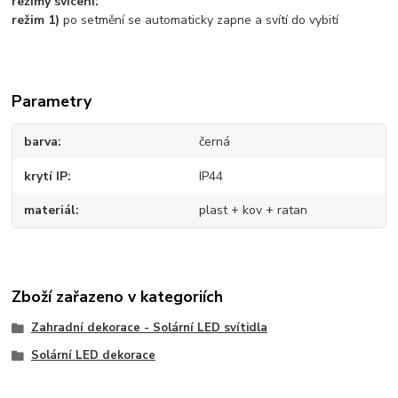
režimy svícení:
režim 1)
po setmění se automaticky zapne a svítí do vybití
Parametry
barva
černá
krytí IP
IP44
materiál
plast + kov + ratan
Zboží zařazeno v kategoriích
Zahradní dekorace - Solární LED svítidla
Solární LED dekorace