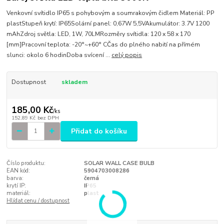
Venkovní svítidlo IP65 s pohybovým a soumrakovým čidlem Materiál: PP
plastStupeň krytí: IP65Solární panel: 0,67W 5,5VAkumulátor: 3.7V 1200
mAhZdroj světla: LED, 1W, 70LMRozměry svítidla: 120 x 58 x 170
[mm]Pracovní teplota: -20°~+60° CČas do plného nabití na přímém
slunci: okolo 6 hodinDoba svícení ...
celý popis
Dostupnost
skladem
185,00 Kč
/
ks
152,89 Kč
bez DPH
Přidat do košíku
Číslo produktu:
SOLAR WALL CASE BULB
EAN kód:
5904703008286
barva:
černá
krytí IP:
IP65
materiál:
plast
Hlídat cenu / dostupnost