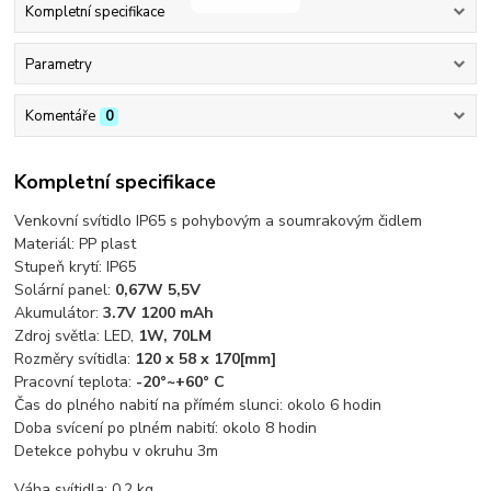
Kompletní specifikace
Parametry
Komentáře
0
Kompletní specifikace
Venkovní svítidlo IP65 s pohybovým a soumrakovým čidlem
Materiál: PP plast
Stupeň krytí: IP65
Solární panel:
0,67W 5,5V
Akumulátor:
3.7V 1200 mAh
Zdroj světla: LED,
1W, 70LM
Rozměry svítidla:
120 x 58 x 170
[mm]
Pracovní teplota:
-20°~+60° C
Čas do plného nabití na přímém slunci: okolo 6 hodin
Doba svícení po plném nabití: okolo 8 hodin
Detekce pohybu v okruhu 3m
Váha svítidla: 0,2 kg