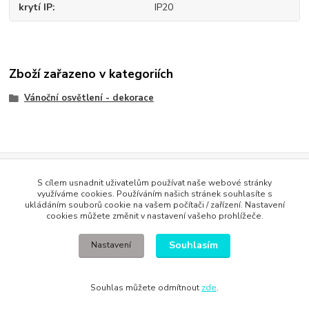
krytí IP
IP20
Zboží zařazeno v kategoriích
Vánoční osvětlení - dekorace
Evidence Tržeb
S cílem usnadnit uživatelům používat naše webové stránky
Podle zákona o evidenci tržeb je prodávající povinen vystavit
využíváme cookies. Používáním našich stránek souhlasíte s
kupujícímu účtenku. Zároveň je povinen zaevidovat přijatou tržbu u
ukládáním souborů cookie na vašem počítači / zařízení. Nastavení
správce daně online; v případě technického výpadku pak nejpozději do
cookies můžete změnit v nastavení vašeho prohlížeče.
48 hodin
.
Souhlasím
Nastavení
Souhlas můžete odmítnout
zde
.
Vytvořeno na
Eshop-rychle.cz