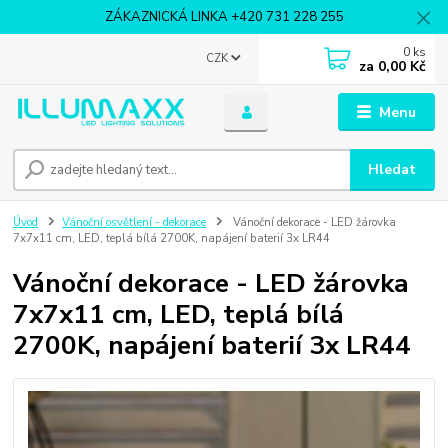
ZÁKAZNICKÁ LINKA +420 731 228 255
0
ks
CZK
za
0,00 Kč
Menu
Hledat
Úvod
Vánoční osvětlení - dekorace
Vánoční dekorace - LED žárovka
7x7x11 cm, LED, teplá bílá 2700K, napájení baterií 3x LR44
Vánoční dekorace - LED žárovka
7x7x11 cm, LED, teplá bílá
2700K, napájení baterií 3x LR44