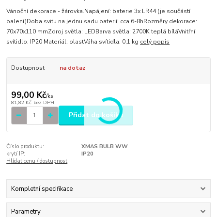
Vánoční dekorace - žárovka.Napájení: baterie 3x LR44 (je součástí
balení)Doba svitu na jednu sadu baterií: cca 6-8hRozměry dekorace:
70x70x110 mmZdroj světla: LEDBarva světla: 2700K teplá bíláVnitřní
svítidlo: IP20 Materiál: plastVáha svítidla: 0,1 kg
celý popis
Dostupnost
na dotaz
99,00 Kč
/
ks
81,82 Kč
bez DPH
Přidat do košíku
Číslo produktu:
XMAS BULB WW
krytí IP:
IP20
Hlídat cenu / dostupnost
Kompletní specifikace
Parametry