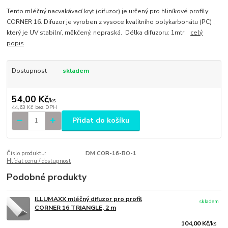
Tento mléčný nacvakávací kryt (difuzor) je určený pro hliníkové profily:
CORNER 16. Difuzor je vyroben z vysoce kvalitního polykarbonátu (PC) ,
který je UV stabilní, měkčený, nepraská. Délka difuzoru: 1mtr.
celý
popis
Dostupnost
skladem
54,00 Kč
/
ks
44,63 Kč
bez DPH
Přidat do košíku
Číslo produktu:
DM COR-16-BO-1
Hlídat cenu / dostupnost
Podobné produkty
ILLUMAXX mléčný difuzor pro profil
skladem
CORNER 16 TRIANGLE, 2 m
104,00 Kč
/
ks