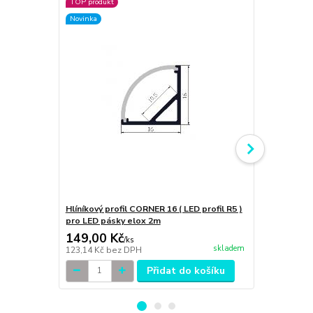
TOP produkt
Novinka
Novinka
Hlíníkový profil CORNER 16 ( LED profil R5 )
ILLUMAXX še
pro LED pásky elox 2m
CORNER 16 
149,00 Kč
12,00 Kč
/
ks
skladem
123,14 Kč
bez DPH
9,92 Kč
bez 
Přidat do košíku