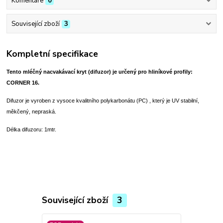
Komentáře
0
Související zboží
3
Kompletní specifikace
Tento mléčný nacvakávací kryt (difuzor) je určený pro hliníkové profily:
CORNER 16.
Difuzor je vyroben z vysoce kvalitního polykarbonátu (PC) , který je UV stabilní,
měkčený, nepraská.
Délka difuzoru: 1mtr.
Související zboží
3