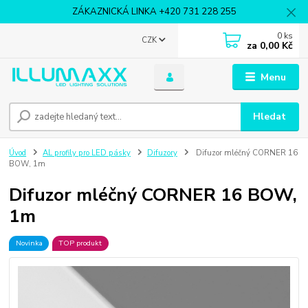
ZÁKAZNICKÁ LINKA +420 731 228 255
0
ks
CZK
za
0,00 Kč
Menu
Hledat
Úvod
AL profily pro LED pásky
Difuzory
Difuzor mléčný CORNER 16
BOW, 1m
Difuzor mléčný CORNER 16 BOW,
1m
Novinka
TOP produkt