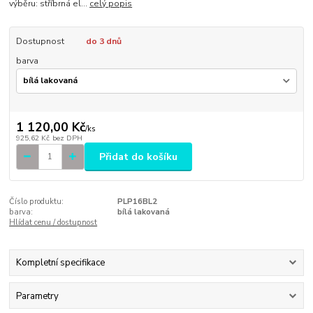
výběru: stříbrná el...
celý popis
Dostupnost
do 3 dnů
barva
1 120,00 Kč
/
ks
925,62 Kč
bez DPH
Přidat do košíku
Číslo produktu:
PLP16BL2
barva:
bílá lakovaná
Hlídat cenu / dostupnost
Kompletní specifikace
Parametry