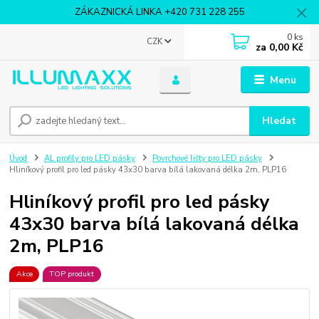
ZÁKAZNICKÁ LINKA +420 731 228 255
0
ks
CZK
za
0,00 Kč
Menu
Hledat
Úvod
AL profily pro LED pásky
Povrchové lišty pro LED pásky
Hliníkový profil pro led pásky 43x30 barva bílá lakovaná délka 2m, PLP16
Hliníkový profil pro led pásky
43x30 barva bílá lakovaná délka
2m, PLP16
Akce
TOP produkt