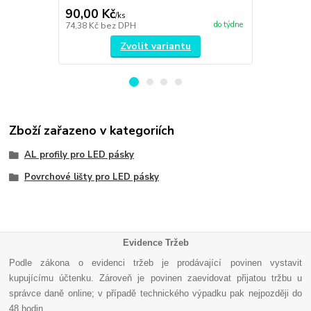
90,00 Kč
11,00 Kč
/
ks
do týdne
74,38 Kč
bez DPH
9,09 Kč
bez 
Zvolit variantu
Zboží zařazeno v kategoriích
AL profily pro LED pásky
Povrchové lišty pro LED pásky
Evidence Tržeb
Podle zákona o evidenci tržeb je prodávající povinen vystavit
kupujícímu účtenku. Zároveň je povinen zaevidovat přijatou tržbu u
správce daně online; v případě technického výpadku pak nejpozději do
48 hodin
.