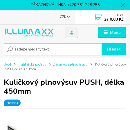
ZÁKAZNICKÁ LINKA +420 731 228 255
0
ks
CZK
za
0,00 Kč
Menu
Hledat
Úvod
Truhlářské potřeby
Zásuvkové plnovýsuvy
Kuličkový plnovýsuv
PUSH, délka 450mm
Kuličkový plnovýsuv PUSH, délka
450mm
Novinka