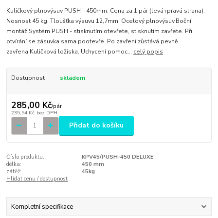
Kuličkový plnovýsuv PUSH - 450mm. Cena za 1 pár (levá+pravá strana).
Nosnost 45 kg. Tloušťka výsuvu 12,7mm. Ocelový plnovýsuv.Boční
montáž.Systém PUSH - stisknutím otevřete, stisknutím zavřete. Při
otvírání se zásuvka sama pootevře. Po zavření zůstává pevně
zavřena.Kuličková ložiska. Uchycení pomoc...
celý popis
Dostupnost
skladem
285,00 Kč
/
pár
235,54 Kč
bez DPH
Přidat do košíku
Číslo produktu:
KPV45/PUSH-450 DELUXE
délka:
450 mm
zátěž:
45kg
Hlídat cenu / dostupnost
Kompletní specifikace