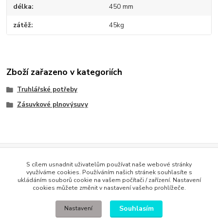
délka
450 mm
zátěž
45kg
Zboží zařazeno v kategoriích
Truhlářské potřeby
Zásuvkové plnovýsuvy
Evidence Tržeb
S cílem usnadnit uživatelům používat naše webové stránky
Podle zákona o evidenci tržeb je prodávající povinen vystavit
využíváme cookies. Používáním našich stránek souhlasíte s
kupujícímu účtenku. Zároveň je povinen zaevidovat přijatou tržbu u
ukládáním souborů cookie na vašem počítači / zařízení. Nastavení
správce daně online; v případě technického výpadku pak nejpozději do
cookies můžete změnit v nastavení vašeho prohlížeče.
48 hodin
.
Souhlasím
Nastavení