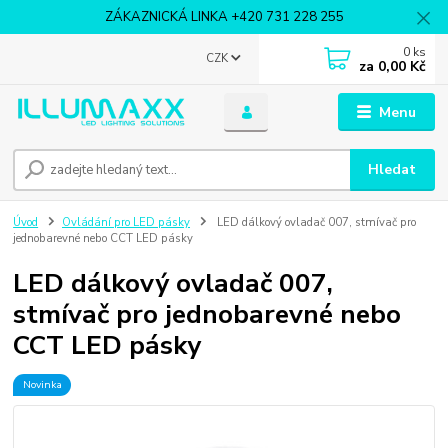
ZÁKAZNICKÁ LINKA +420 731 228 255
0
ks
CZK
za
0,00 Kč
Menu
Hledat
Úvod
Ovládání pro LED pásky
LED dálkový ovladač 007, stmívač pro
jednobarevné nebo CCT LED pásky
LED dálkový ovladač 007,
stmívač pro jednobarevné nebo
CCT LED pásky
Novinka