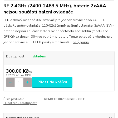
RF 2.4GHz (2400-2483,5 MHz), baterie 2xAAA
nejsou součástí balení ovladače
LED dálkový ovladač 007, stmívač pro jednobarevné nebo CCT LED
páskyRozměry ovladače: 110x52x20mmNapájení ovladače: 2xAAA (3V) -
baterie nejsou součástí balení ovladačeModulace: 6dBm (modulace
GFSK)Max dosah: 30m ve volném prostoru Tento ovladač je vhodný pro
jednobarevné a CCT LED pásky s možností ...
celý popis
Dostupnost
skladem
300,00 Kč
/
ks
247,93 Kč
bez DPH
Přidat do košíku
Číslo produktu:
REMOTE 007 SINGLE - CCT
Hlídat cenu / dostupnost