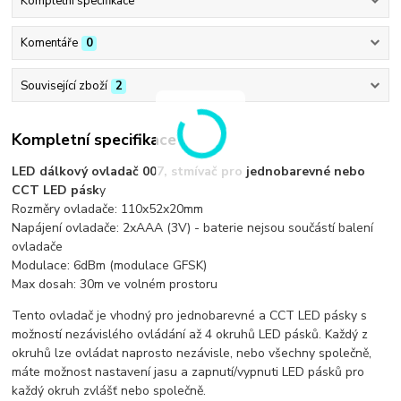
Kompletní specifikace
Komentáře
0
Související zboží
2
Kompletní specifikace
LED dálkový ovladač 007, stmívač pro jednobarevné nebo
CCT LED pásk
y
Rozměry ovladače: 110x52x20mm
Napájení ovladače: 2xAAA (3V) - baterie nejsou součástí balení
ovladače
Modulace: 6dBm (modulace GFSK)
Max dosah: 30m ve volném prostoru
Tento ovladač je vhodný pro jednobarevné a CCT LED pásky s
možností nezávislého ovládání až 4 okruhů LED pásků. Každý z
okruhů lze ovládat naprosto nezávisle, nebo všechny společně,
máte možnost nastavení jasu a zapnutí/vypnuti LED pásků pro
každý okruh zvlášť nebo společně.