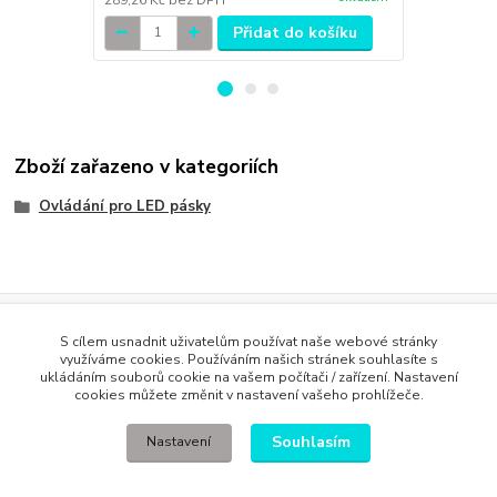
Přidat do košíku
Zboží zařazeno v kategoriích
Ovládání pro LED pásky
Evidence Tržeb
S cílem usnadnit uživatelům používat naše webové stránky
Podle zákona o evidenci tržeb je prodávající povinen vystavit
využíváme cookies. Používáním našich stránek souhlasíte s
kupujícímu účtenku. Zároveň je povinen zaevidovat přijatou tržbu u
ukládáním souborů cookie na vašem počítači / zařízení. Nastavení
správce daně online; v případě technického výpadku pak nejpozději do
cookies můžete změnit v nastavení vašeho prohlížeče.
48 hodin
.
Souhlasím
Nastavení