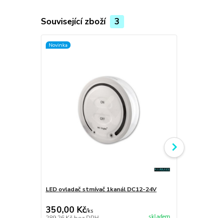
Související zboží
3
Novinka
Novinka
LED ovladač stmívač 1kanál DC12-24V
LED dálkový 
jednobarev
350,00 Kč
300,00 K
/
ks
skladem
289,26 Kč
bez DPH
247,93 Kč
be