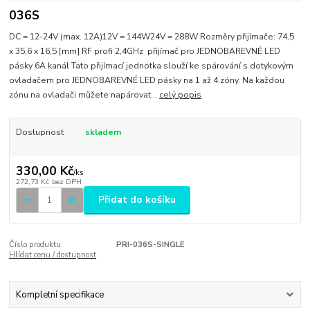
036S
DC = 12-24V (max. 12A)12V = 144W24V = 288W Rozměry přijímače: 74,5
x 35,6 x 16,5 [mm] RF profi 2,4GHz přijímač pro JEDNOBAREVNÉ LED
pásky 6A kanál Tato přijímací jednotka slouží ke spárování s dotykovým
ovladačem pro JEDNOBAREVNÉ LED pásky na 1 až 4 zóny. Na každou
zónu na ovladači můžete napárovat...
celý popis
Dostupnost
skladem
330,00 Kč
/
ks
272,73 Kč
bez DPH
Přidat do košíku
Číslo produktu:
PRI-036S-SINGLE
Hlídat cenu / dostupnost
Kompletní specifikace