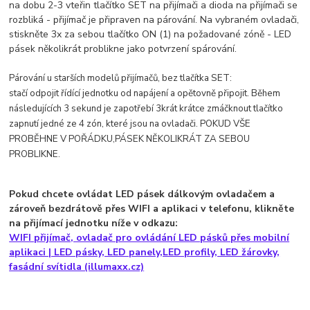
na dobu 2-3 vteřin tlačítko SET na přijímači a dioda na přijímači se
rozbliká - přijímač je připraven na párování. Na vybraném ovladači,
stiskněte 3x za sebou tlačítko ON (1) na požadované zóně - LED
pásek několikrát problikne jako potvrzení spárování.
Párování u starších modelů přijímačů, bez tlačítka SET:
stačí odpojit řídící jednotku od napájení a opětovně připojit. Během
následujících 3 sekund je zapotřebí 3krát krátce zmáčknout tlačítko
zapnutí jedné ze 4 zón, které jsou na ovladači. POKUD VŠE
PROBĚHNE V POŘÁDKU,PÁSEK NĚKOLIKRÁT ZA SEBOU
PROBLIKNE.
Pokud chcete ovládat LED pásek dálkovým ovladačem a
zároveň bezdrátově přes WIFI a aplikaci v telefonu, klikněte
na přijímací jednotku níže v odkazu:
WIFI přijímač, ovladač pro ovládání LED pásků přes mobilní
aplikaci | LED pásky, LED panely,LED profily, LED žárovky,
fasádní svítidla (illumaxx.cz)