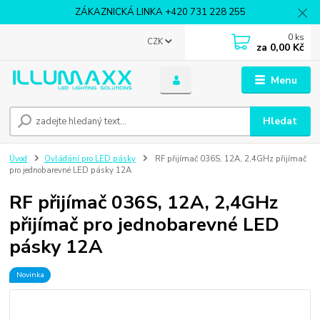
ZÁKAZNICKÁ LINKA +420 731 228 255
0
ks
CZK
za
0,00 Kč
Menu
Hledat
Úvod
Ovládání pro LED pásky
RF přijímač 036S, 12A, 2,4GHz přijímač
pro jednobarevné LED pásky 12A
RF přijímač 036S, 12A, 2,4GHz
přijímač pro jednobarevné LED
pásky 12A
Novinka