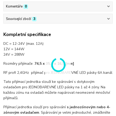
Komentáře
0
Související zboží
3
Kompletní specifikace
DC = 12-24V (max. 12A)
12V = 144W
24V = 288W
Rozměry přijímače:
74,5 x 35,6 x 16,5 [mm]
RF profi 2,4GHz přijímač pro JEDNOBAREVNÉ LED pásky 6A kanál
Tato přijímací jednotka slouží ke spárování s dotykovým
ovladačem pro JEDNOBAREVNÉ LED pásky na 1 až 4 zóny. Na
každou zónu na ovladači můžete napárovat neomezené množství
přijímačů.
Přijímací jednotka slouží pro spárování
s jednozónovým nebo 4-
zónovým ovladačem
. Spárování je velmi jednoduché, zmáčkněte