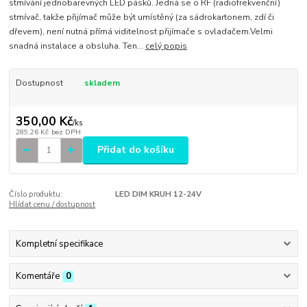
stmívání jednobarevných LED pásků. Jedná se o RF (radiofrekvenční)
stmívač, takže přijímač může být umístěný (za sádrokartonem, zdí či
dřevem), není nutná přímá viditelnost přijímače s ovladačem.Velmi
snadná instalace a obsluha. Ten...
celý popis
Dostupnost
skladem
350,00 Kč
/
ks
289,26 Kč
bez DPH
Přidat do košíku
Číslo produktu:
LED DIM KRUH 12-24V
Hlídat cenu / dostupnost
Kompletní specifikace
Komentáře
0