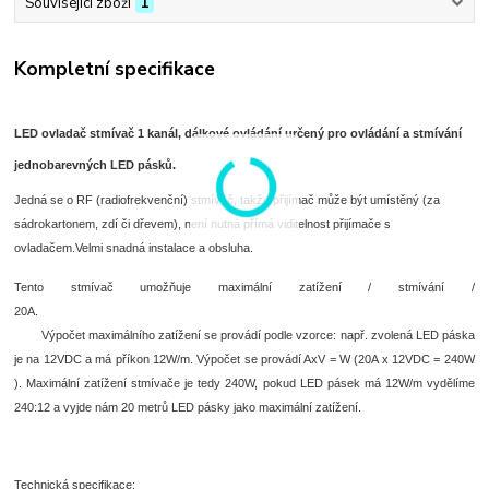
Související zboží
1
Kompletní specifikace
LED ovladač stmívač 1 kanál, dálkové ovládání určený pro ovládání a stmívání
jednobarevných LED pásků.
Jedná se o RF (radiofrekvenční) stmívač, takže přijímač může být umístěný (za
sádrokartonem, zdí či dřevem), není nutná přímá viditelnost přijímače s
ovladačem.Velmi snadná instalace a obsluha.
Tento stmívač umožňuje maximální zatížení / stmívání /
20A.
Výpočet maximálního zatížení se provádí podle vzorce: např. zvolená LED páska
je na 12VDC a má příkon 12W/m. Výpočet se provádí AxV = W (20A x 12VDC = 240W
). Maximální zatížení stmívače je tedy 240W, pokud LED pásek má 12W/m vydělíme
240:12 a vyjde nám 20 metrů LED pásky jako maximální zatížení.
Technická specifikace: