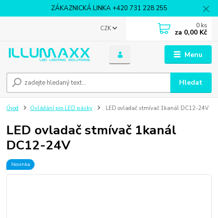
ZÁKAZNICKÁ LINKA +420 731 228 255
0
ks
CZK
za
0,00 Kč
Menu
Hledat
Úvod
Ovládání pro LED pásky
LED ovladač stmívač 1kanál DC12-24V
LED ovladač stmívač 1kanál
DC12-24V
Novinka