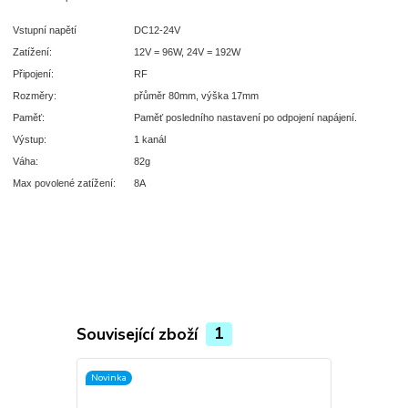
Vstupní napětí
DC12-24V
Zatížení:
12V = 96W, 24V = 192W
Připojení:
RF
Rozměry:
přůměr 80mm, výška 17mm
Paměť:
Paměť posledního nastavení po odpojení napájení.
Výstup:
1 kanál
Váha:
82g
Max povolené zatížení:
8A
Související zboží
1
Novinka