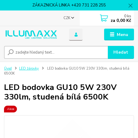
ZÁKAZNICKÁ LINKA +420 731 228 255
0
ks
CZK
za
0,00 Kč
Menu
Hledat
Úvod
LED žárovky
LED bodovka GU10 5W 230V 330lm, studená bílá
6500K
LED bodovka GU10 5W 230V
330lm, studená bílá 6500K
Akce