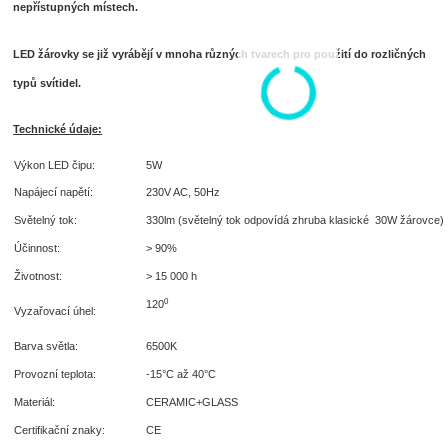
nepřístupných místech.
LED žárovky
se již vyrábějí v mnoha různých tvarech pro použití do rozličných
typů svítidel.
Technické údaje:
Výkon LED čipu:
5W
Napájecí napětí:
230V AC, 50Hz
Světelný tok:
330lm (světelný tok odpovídá zhruba klasické 30W žárovce)
Účinnost:
> 90%
Životnost:
> 15 000 h
0
120
Vyzařovací úhel:
Barva světla:
6500K
Provozní teplota:
-15°C až 40°C
Materiál:
CERAMIC+GLASS
Certifikační znaky:
CE