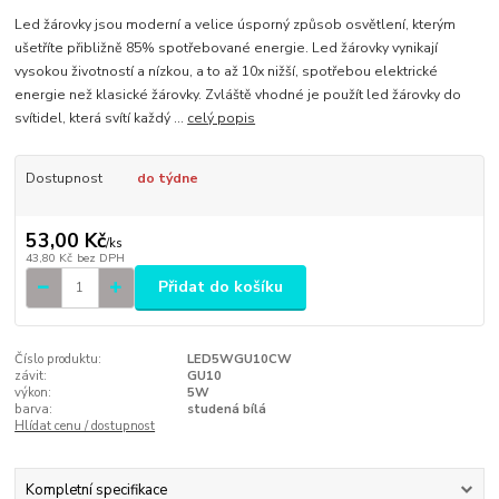
Led žárovky jsou moderní a velice úsporný způsob osvětlení, kterým
ušetříte přibližně 85% spotřebované energie. Led žárovky vynikají
vysokou životností a nízkou, a to až 10x nižší, spotřebou elektrické
energie než klasické žárovky. Zvláště vhodné je použít led žárovky do
svítidel, která svítí každý ...
celý popis
Dostupnost
do týdne
53,00 Kč
/
ks
43,80 Kč
bez DPH
Přidat do košíku
Číslo produktu:
LED5WGU10CW
závit:
GU10
výkon:
5W
barva:
studená bílá
Hlídat cenu / dostupnost
Kompletní specifikace