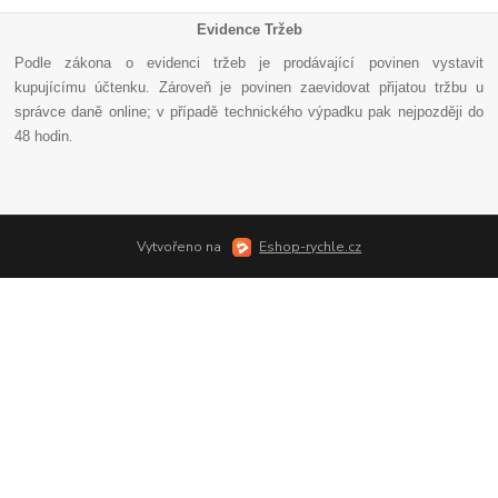
Evidence Tržeb
Podle zákona o evidenci tržeb je prodávající povinen vystavit
kupujícímu účtenku. Zároveň je povinen zaevidovat přijatou tržbu u
správce daně online; v případě technického výpadku pak nejpozději do
48 hodin
.
Vytvořeno na
Eshop-rychle.cz