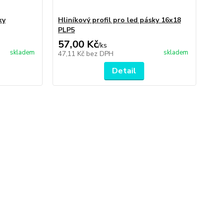
ky
Hliníkový profil pro led pásky 16x18
Hli
PLP5
PL
57,00 Kč
36
/
ks
skladem
skladem
47,11 Kč
bez DPH
29
Detail