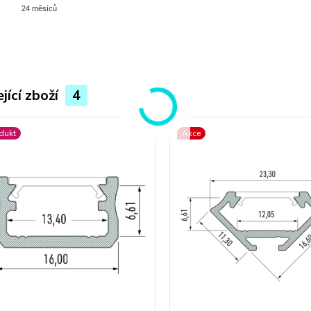
24 měsíců
jící zboží
4
dukt
Akce