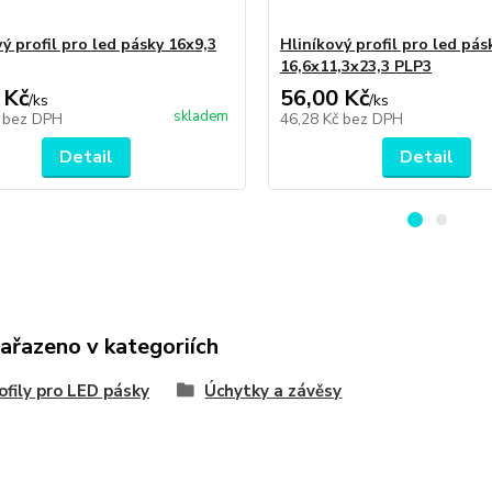
ý profil pro led pásky 16x9,3
Hliníkový profil pro led pás
16,6x11,3x23,3 PLP3
 Kč
56,00 Kč
/
ks
/
ks
skladem
č
bez DPH
46,28 Kč
bez DPH
Detail
Detail
zařazeno v kategoriích
ofily pro LED pásky
Úchytky a závěsy