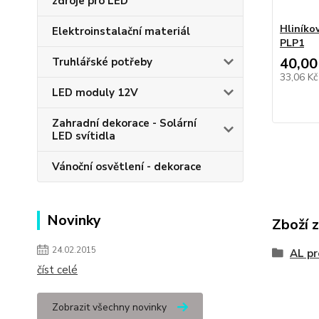
zdroje pro LED
Hliníkov
Elektroinstalační materiál
PLP1
40,00
Truhlářské potřeby
33,06 K
LED moduly 12V
Zahradní dekorace - Solární
LED svítidla
Vánoční osvětlení - dekorace
Novinky
Zboží 
24.02.2015
AL pr
číst celé
Zobrazit všechny novinky