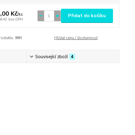
,00 Kč
/
ks
Přidat do košíku
66 Kč
bez DPH
roduktu:
MH
Hlídat cenu / dostupnost
Související zboží
4