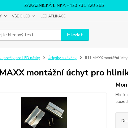
ZÁKAZNICKÁ LINKA +420 731 228 255
Y
VŠE O LED
LED APLIKACE
Hledat
L profily pro LED pásky
Úchytky a závěsy
ILLUMAXX montážní úchyt 
MAXX montážní úchyt pro hliník
Mont
Hliník
eloxed
Dos