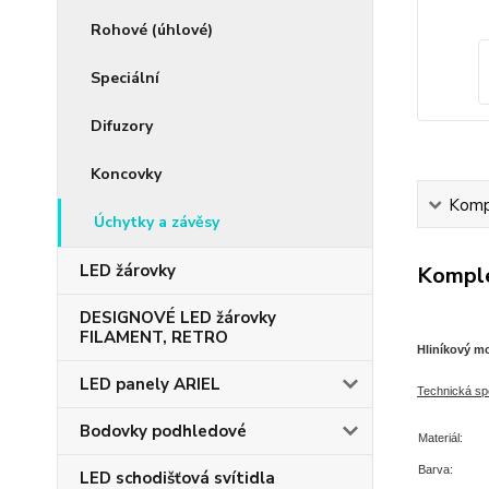
Rohové (úhlové)
Speciální
Difuzory
Koncovky
Kompl
Úchytky a závěsy
LED žárovky
Komple
DESIGNOVÉ LED žárovky
FILAMENT, RETRO
Hliníkový m
LED panely ARIEL
T
echnická spe
Bodovky podhledové
Materiál:
Barva:
LED schodišťová svítidla