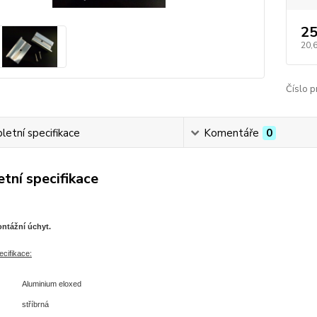
25
20,
Číslo p
etní specifikace
Komentáře
0
tní specifikace
ontážní úchyt.
cifikace:
Aluminium eloxed
stříbrná