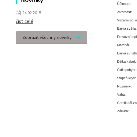
Novinky
Účinnost:
Životnost:
24.02.2015
číst celé
Vyzařovací ú
Barva světla:
Zobrazit všechny novinky
Provozní tepl
Materiál:
Barva svítidla
Délka kabelu
Čidlo pohybu
Stupeň krytí:
Rozměry:
Váha:
Certifikačí z
Záruka: