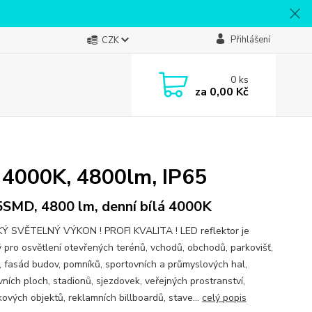
Přihlášení
CZK
0
ks
za
0,00 Kč
á 4000K, 4800lm, IP65
SMD, 4800 lm, denní bílá 4000K
 SVĚTELNÝ VÝKON ! PROFI KVALITA ! LED reflektor je
 pro osvětlení otevřených terénů, vchodů, obchodů, parkovišť,
, fasád budov, pomníků, sportovních a průmyslových hal,
ních ploch, stadionů, sjezdovek, veřejných prostranství,
ových objektů, reklamních billboardů, stave...
celý popis