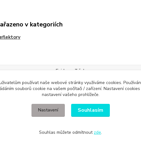
zařazeno v kategoriích
eflektory
Evidence Tržeb
ícímu účtenku. Zároveň je povinen zaevidovat přijatou tržbu u správce daně 
 uživatelům používat naše webové stránky využíváme cookies. Používán
ládáním souborů cookie na vašem počítači / zařízení. Nastavení cookies
nastavení vašeho prohlížeče.
Souhlasím
Nastavení
Souhlas můžete odmítnout
zde
.