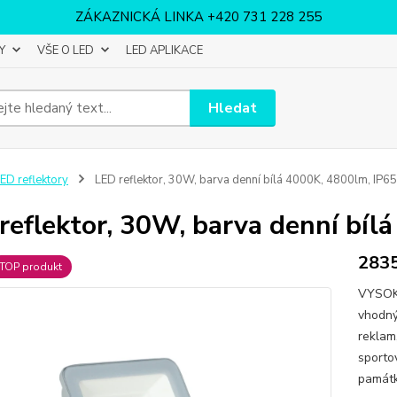
ZÁKAZNICKÁ LINKA +420 731 228 255
Y
VŠE O LED
LED APLIKACE
Hledat
ED reflektory
LED reflektor, 30W, barva denní bílá 4000K, 4800lm, IP65
reflektor, 30W, barva denní bíl
2835
TOP produkt
VYSOKÝ
vhodný
reklam
sportov
památk