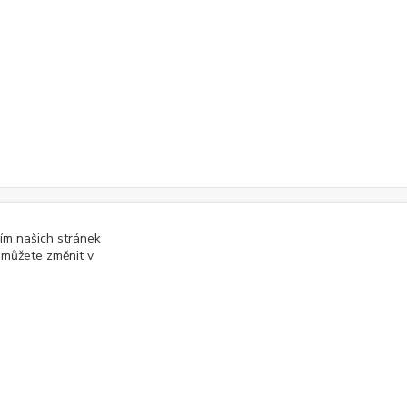
online; v případě technického výpadku pak nejpozději do 48 hodin
ím našich stránek
.
 můžete změnit v
Vytvořeno na
Eshop-rychle.cz