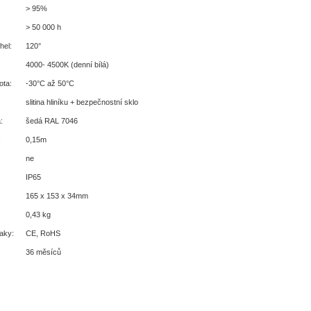
> 95%
> 50 000 h
hel:
120°
4000- 4500K (denní bílá)
ota:
-30°C až 50°C
slitina hliníku + bezpečnostní sklo
:
šedá RAL 7046
:
0,15m
:
ne
IP65
165 x 153 x 34mm
0,43 kg
naky:
CE, RoHS
36 měsíců