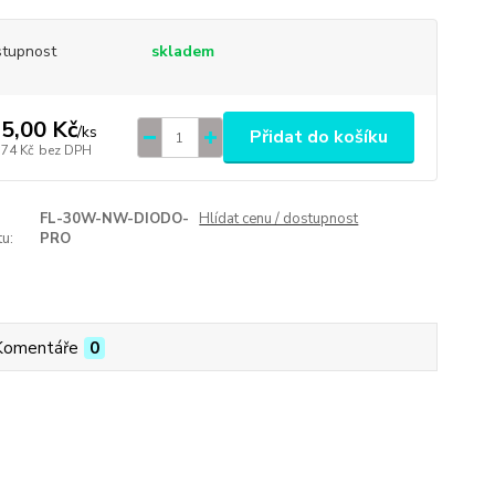
tupnost
skladem
5,00 Kč
/
ks
Přidat do košíku
,74 Kč
bez DPH
FL-30W-NW-DIODO-
Hlídat cenu / dostupnost
u:
PRO
Komentáře
0