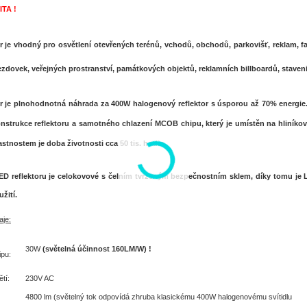
TA !
or je vhodný pro osvětlení otevřených terénů, vchodů, obchodů, parkovišť, reklam, 
ezdovek, veřejných prostranství, památkových objektů, reklamních billboardů, stavenišť
r je plnohodnotná náhrada za 400W halogenový reflektor s úsporou až 70% energie. 
nstrukce reflektoru a samotného chlazení MCOB chipu, který je umístěn na hliníkové
astnostem je doba životnosti cca 50 tis. hodin.
D reflektoru je celokovové s čelním tvrzeným bezpečnostním sklem, díky tomu je LE
žití.
aje:
30W
(světelná účinnost 160LM/W) !
pu:
tí:
230V AC
4800 lm (světelný tok odpovídá zhruba klasickému 400W halogenovému svítidlu