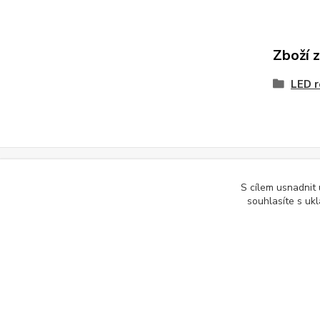
Zboží 
LED r
Podle zákona o evidenci tržeb je prodávající povinen vystavit kupuj
S cílem usnadnit
souhlasíte s uk