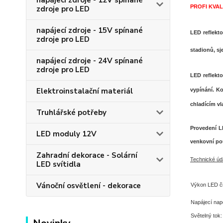
napájecí zdroje - 12V spínané
PROFI KVALI
zdroje pro LED
napájecí zdroje - 15V spínané
LED reflekt
zdroje pro LED
stadionů, sj
napájecí zdroje - 24V spínané
zdroje pro LED
LED reflekto
Elektroinstalační materiál
vypínání. Ko
chladícím vl
Truhlářské potřeby
Provedení LE
LED moduly 12V
venkovní pou
Zahradní dekorace - Solární
Technické úd
LED svítidla
Vánoční osvětlení - dekorace
Výkon LED či
Napájecí napě
Světelný tok: