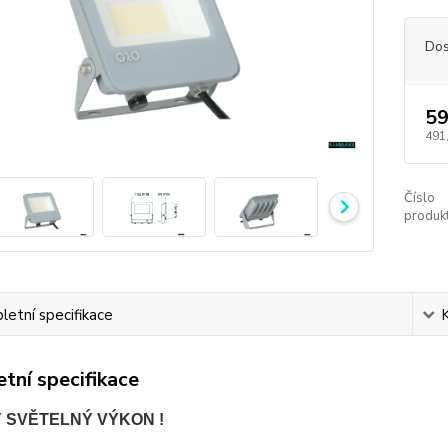
Dos
59
491
Číslo
produkt
etní specifikace
tní specifikace
 SVĚTELNÝ VÝKON !