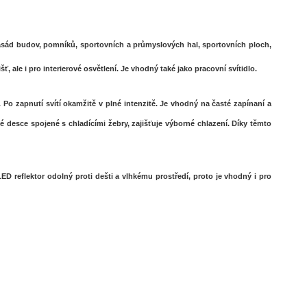
fasád budov, pomníků, sportovních a průmyslových hal, sportovních ploch,
, ale i pro interierové osvětlení. Je vhodný také jako pracovní svítidlo.
Po zapnutí svítí okamžitě v plné intenzitě. Je vhodný na časté zapínaní a
 desce spojené s chladícími žebry, zajišťuje výborné chlazení. Díky těmto
D reflektor odolný proti dešti a vlhkému prostředí, proto je vhodný i pro