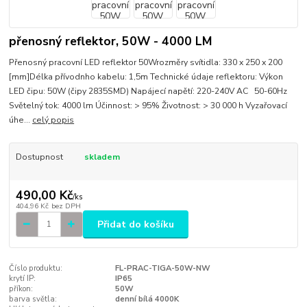
přenosný reflektor, 50W - 4000 LM
Přenosný pracovní LED reflektor 50Wrozměry svítidla: 330 x 250 x 200
[mm]Délka přívodnho kabelu: 1,5m Technické údaje reflektoru: Výkon
LED čipu: 50W (čipy 2835SMD) Napájecí napětí: 220-240V AC 50-60Hz
Světelný tok: 4000 lm Účinnost: > 95% Životnost: > 30 000 h Vyzařovací
úhe...
celý popis
Dostupnost
skladem
490,00 Kč
/
ks
404,96 Kč
bez DPH
Přidat do košíku
Číslo produktu:
FL-PRAC-TIGA-50W-NW
krytí IP:
IP65
příkon:
50W
barva světla:
denní bílá 4000K