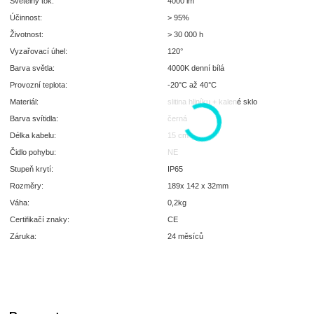
Světelný tok:
4000 lm
Účinnost:
> 95%
Životnost:
> 30 000 h
Vyzařovací úhel:
120°
Barva světla:
4000K denní bílá
Provozní teplota:
-20°C až 40°C
Materiál:
slitina hliníku + kalené sklo
Barva svítidla:
černá
Délka kabelu:
15 cm
Čidlo pohybu:
NE
Stupeň krytí:
IP65
Rozměry:
189x 142 x 32mm
Váha:
0,2kg
Certifikačí znaky:
CE
Záruka:
24 měsíců