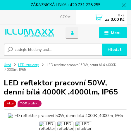
ZÁKAZNICKÁ LINKA +420 731 228 255
0
ks
CZK
za
0,00 Kč
Menu
Hledat
Úvod
LED reflektory
LED reflektor pracovní 50W, denní bílá 4000K
,4000lm, IP65
LED reflektor pracovní 50W,
denní bílá 4000K ,4000lm, IP65
Akce
TOP produkt