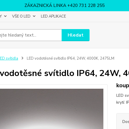
ZÁKAZNICKÁ LINKA +420 731 228 255
Y
VŠE O LED
LED APLIKACE
Hledat
ED svítidla
LED vodotěsné svítidlo IP64, 24W, 4000K, 2475LM
vodotěsné svítidlo IP64, 24W,
koup
LED sv
krytí: 
Dos