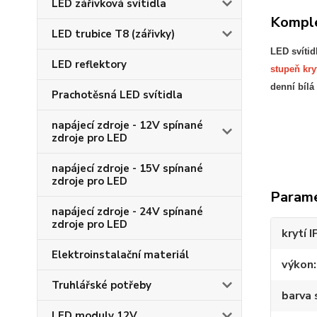
LED zářivková svítidla
Komple
LED trubice T8 (zářivky)
LED svítid
LED reflektory
stupeň kryt
denní bílá
Prachotěsná LED svítidla
napájecí zdroje - 12V spínané
zdroje pro LED
napájecí zdroje - 15V spínané
zdroje pro LED
Param
napájecí zdroje - 24V spínané
zdroje pro LED
krytí I
Elektroinstalační materiál
výkon
Truhlářské potřeby
barva 
LED moduly 12V