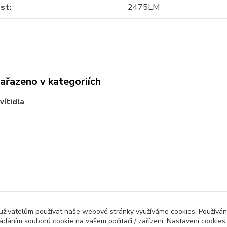
ost
2475LM
zařazeno v kategoriích
vítidla
Evidence Tržeb
 uživatelům používat naše webové stránky využíváme cookies. Používán
ládáním souborů cookie na vašem počítači / zařízení. Nastavení cookies
ícímu účtenku. Zároveň je povinen zaevidovat přijatou tržbu u správce daně 