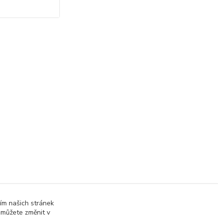
ím našich stránek
 můžete změnit v
online; v případě technického výpadku pak nejpozději do 48 hodin
.