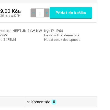
9,00 Kč
/
ks
Přidat do košíku
,36 Kč
bez DPH
roduktu:
NEPTUN 24W-NW
krytí IP:
IP64
24W
barva světla:
denní bílá
t:
2475LM
Hlídat cenu / dostupnost
Komentáře
0