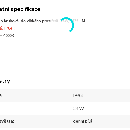
tní specifikace
lo kruhové, do vlhkého prostředí, 24W, 2475 LM
í: IP64 !
 = 4000K
etry
P
IP64
24W
světla
denní bílá