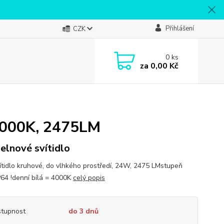
Přihlášení
CZK
0
ks
za
0,00 Kč
 4000K, 2475LM
elnové svítidlo
ítidlo kruhové, do vlhkého prostředí, 24W, 2475 LMstupeň
IP64 !denní bílá = 4000K
celý popis
tupnost
do 3 dnů