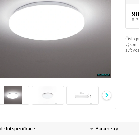
98
817
Číslo p
výkon:
svítivos
etní specifikace
Parametry