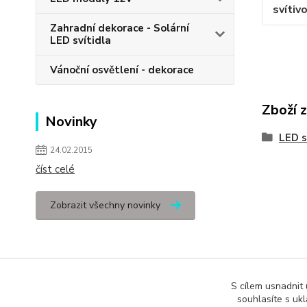
svítiv
Zahradní dekorace - Solární
LED svítidla
Vánoční osvětlení - dekorace
Zboží 
Novinky
LED s
24.02.2015
číst celé
Zobrazit všechny novinky
S cílem usnadnit
souhlasíte s uk
Podle zákona o evidenci tržeb je prodávající povinen vystavit kupuj