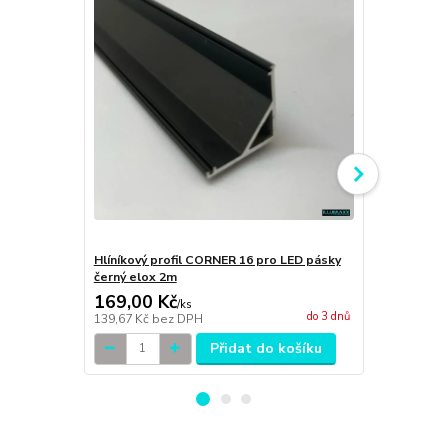
Hlíníkový profil CORNER 16 pro LED pásky
Záslepka C
černý elox 2m
barva černá
169,00 Kč
12,00 Kč
/
ks
do 3 dnů
139,67 Kč
bez DPH
9,92 Kč
bez 
Přidat do košíku