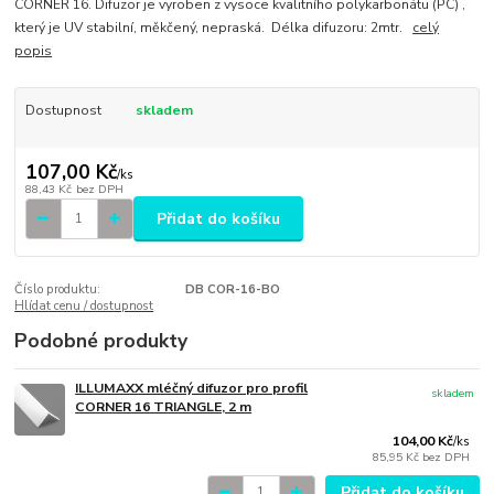
CORNER 16. Difuzor je vyroben z vysoce kvalitního polykarbonátu (PC) ,
který je UV stabilní, měkčený, nepraská. Délka difuzoru: 2mtr.
celý
popis
Dostupnost
skladem
107,00 Kč
/
ks
88,43 Kč
bez DPH
Přidat do košíku
Číslo produktu:
DB COR-16-BO
Hlídat cenu / dostupnost
Podobné produkty
ILLUMAXX mléčný difuzor pro profil
skladem
CORNER 16 TRIANGLE, 2 m
104,00 Kč
/
ks
85,95 Kč
bez DPH
Přidat do košíku