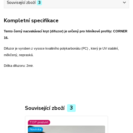
Související zboží
3
Kompletní specifikace
Tento černý nacvakávací kryt (difuzor) je určený pro hliníkové profily: CORNER
16.
Difuzor je vyroben z vysoce kvalitního polykarbonátu (PC) , který je UV stabilní,
měkčený, nepraská.
Délka difuzoru: 2mtr.
Související zboží
3
TOP produkt
Novinka
Novinka