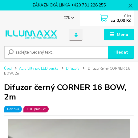
ZÁKAZNICKÁ LINKA +420 731 228 255
0
ks
CZK
za
0,00 Kč
Menu
Hledat
Úvod
AL profily pro LED pásky
Difuzory
Difuzor černý CORNER 16
BOW, 2m
Difuzor černý CORNER 16 BOW,
2m
Novinka
TOP produkt