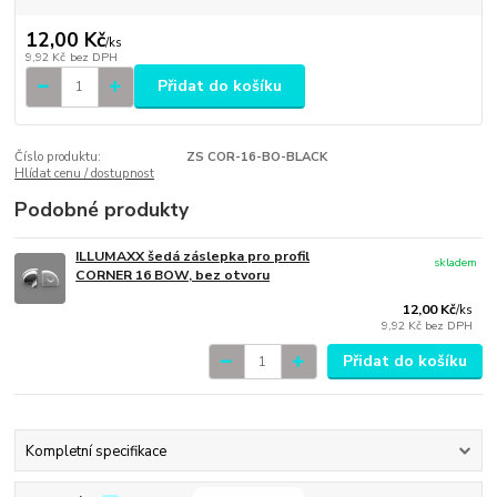
12,00 Kč
/
ks
9,92 Kč
bez DPH
Přidat do košíku
Číslo produktu:
ZS COR-16-BO-BLACK
Hlídat cenu / dostupnost
Podobné produkty
ILLUMAXX šedá záslepka pro profil
skladem
CORNER 16 BOW, bez otvoru
12,00 Kč
/
ks
9,92 Kč
bez DPH
Přidat do košíku
Kompletní specifikace