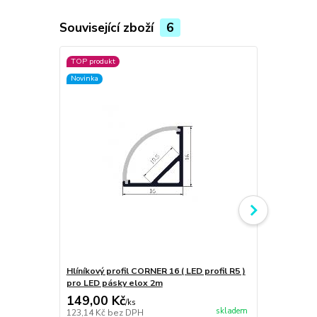
Související zboží
6
TOP produkt
TOP produkt
Novinka
Novinka
Hlíníkový profil CORNER 16 ( LED profil R5 )
ILLUMAXX či
pro LED pásky elox 2m
BOW, 2 m
149,00 Kč
107,00 K
/
ks
skladem
123,14 Kč
bez DPH
88,43 Kč
bez