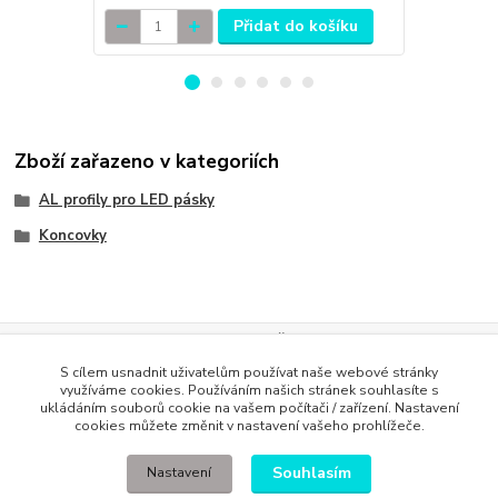
Přidat do košíku
Zboží zařazeno v kategoriích
AL profily pro LED pásky
Koncovky
Evidence Tržeb
S cílem usnadnit uživatelům používat naše webové stránky
Podle zákona o evidenci tržeb je prodávající povinen vystavit
využíváme cookies. Používáním našich stránek souhlasíte s
kupujícímu účtenku. Zároveň je povinen zaevidovat přijatou tržbu u
ukládáním souborů cookie na vašem počítači / zařízení. Nastavení
správce daně online; v případě technického výpadku pak nejpozději do
cookies můžete změnit v nastavení vašeho prohlížeče.
48 hodin
.
Souhlasím
Nastavení