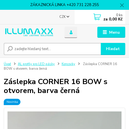
ZÁKAZNICKÁ LINKA +420 731 228 255
0
ks
CZK
za
0,00 Kč
Menu
Hledat
Úvod
AL profily pro LED pásky
Koncovky
Záslepka CORNER 16
BOW s otvorem, barva černá
Záslepka CORNER 16 BOW s
otvorem, barva černá
Novinka